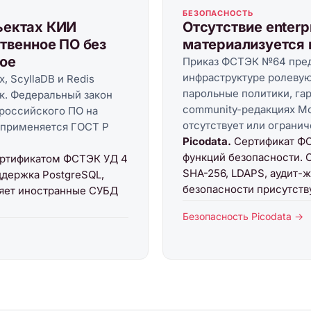
БЕЗОПАСНОСТЬ
ъектах КИИ
Отсутствие enterp
ственное ПО без
материализуется 
ое
Приказ ФСТЭК №64 пред
инфраструктуре ролевую
, ScyllaDB и Redis
парольные политики, га
ок. Федеральный закон
community-редакциях Mo
российского ПО на
отсутствует или огранич
 применяется ГОСТ Р
Picodata.
Сертификат ФС
функций безопасности. 
ертификатом ФСТЭК УД 4
SHA-256, LDAPS, аудит-ж
ддержка PostgreSQL,
безопасности присутству
меняет иностранные СУБД
Безопасность Picodata →