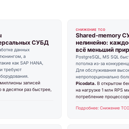
СНИЖЕНИЕ TCO
ы
Shared-memory С
версальных СУБД
нелинейно: каждо
всё меньший прир
аботке данных
тюнингом, а
PostgreSQL, MS SQL быс
такие как SAP HANA,
потолка из-за конкурен
 и требуют
Для обслуживания высок
борудования.
непропорционально боль
т миллионы записей
Picodata.
В открытом б
о в десятки раз быстрее,
на нагрузке 1 млн RPS м
потребление процессорны
Подробнее: Снижение ТС