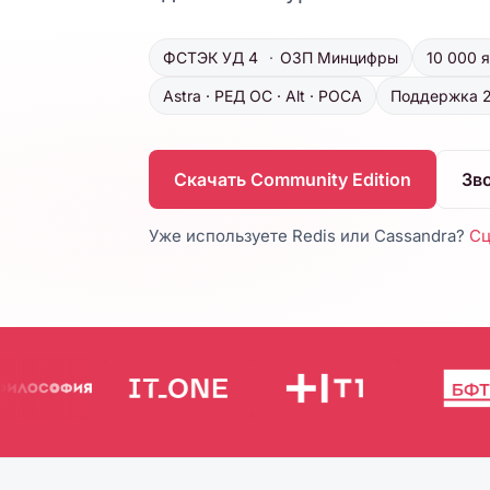
ФСТЭК УД 4
·
ОЗП Минцифры
10 000 
Astra · РЕД ОС · Alt · РОСА
Поддержка 
Скачать Community Edition
Зв
Уже используете Redis или Cassandra?
Сц