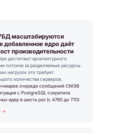
УБД масштабируются
е добавленное ядро даёт
ост производительности
тро достигают архитектурного
ции потоков за разделяемые ресурсы.
их нагрузок это требует
шого количества серверов.
енчмарке очереди сообщений СМЭВ
играция с PostgreSQL сократила
х ядер в шесть раз (с 4760 до 770).
О →