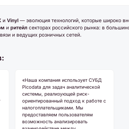
X
и
Vinyl
— эволюция технологий, которые широко вн
ом
и
ритейл
секторах российского рынка: в большинс
связи и ведущих розничных сетей.
в:
«Наша компания использует СУБД
Picodata для задач аналитической
системы, реализующей риск-
т
ориентированный подход к работе с
налогоплательщиками. Мы
предоставляем пользователям
возможность анализировать
взаимодействие между