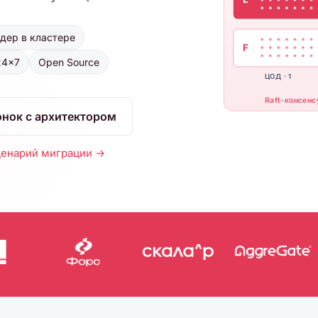
ядер в кластере
F
24×7
Open Source
ЦОД · 1
Raft-консенс
онок с архитектором
енарий миграции →