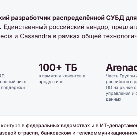
кий разработчик распределённой СУБД для
.
Единственный российский вендор, предла
Redis и Cassandra в рамках общей технологи
100+ ТБ
Arena
&D,
в памяти у клиентов в
Часть Группы 
 полный цикл
продуктиве
российского р
и поддержки
ПО на рынке 
управления и 
данных
 контуре в
федеральных ведомствах
и в
ИТ-департамен
азовой отрасли
,
банковском
и
телекоммуникационно