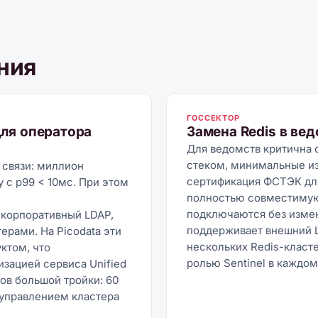
ния
ГОССЕКТОР
для оператора
Замена Redis в ве
Для ведомств критична
стеком, минимальные и
 связи: миллион
сертификация ФСТЭК для
у с p99 < 10мс. При этом
полностью совместимую
подключаются без измен
 корпоративный LDAP,
поддерживает внешний L
ерами. На Picodata эти
нескольких Redis-класт
ктом, что
ролью Sentinel в каждом 
зацией сервиса Unified
ров большой тройки: 60
 управлением кластера