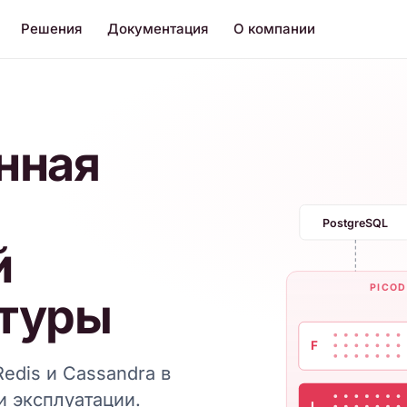
Решения
Документация
О компании
нная
PostgreSQL
й
PICOD
туры
F
edis и Cassandra в
и эксплуатации.
L