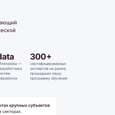
гающий
ческой
data
300+
Arenadata —
сертифицированных
азработчика
экспертов на рынке,
систем
прошедших нашу
обработки
программу обучения
тах крупных субъектов
м
секторах.