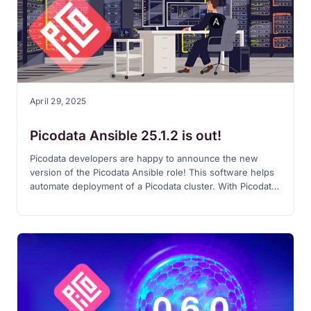
April 29, 2025
Picodata Ansible 25.1.2 is out!
Picodata developers are happy to announce the new
version of the Picodata Ansible role! This software helps
automate deployment of a Picodata cluster. With Picodata
Ansible 25.1.2 you will be able to configure, run and
manage a distributed Picodata DBMS in a containerized,
virtual or physical environment using all available features
of our main product.