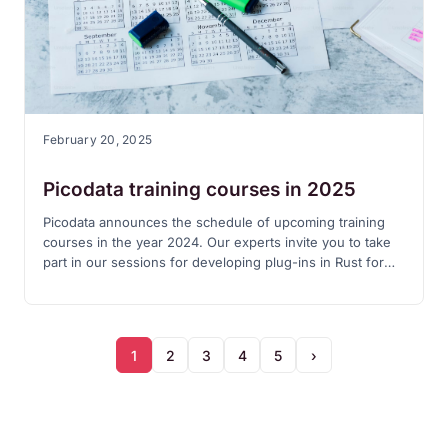
February 20, 2025
Picodata training courses in 2025
Picodata announces the schedule of upcoming training
courses in the year 2024. Our experts invite you to take
part in our sessions for developing plug-ins in Rust for
Picodata, and also in courses that will be covering various
issues and use cases of running, maintaining and
provisioning of Picodata and Tarantool data clusters.
1
2
3
4
5
›