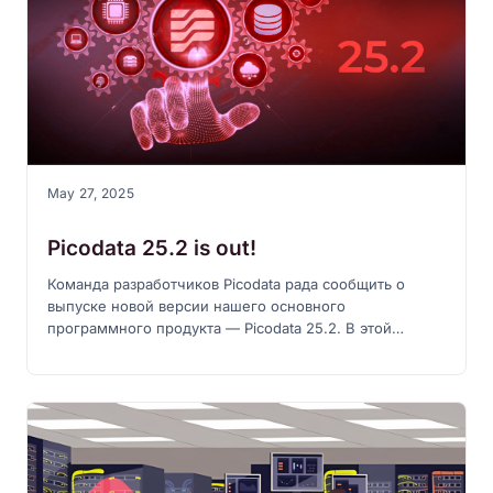
May 27, 2025
Picodata 25.2 is out!
Команда разработчиков Picodata рада сообщить о
выпуске новой версии нашего основного
программного продукта — Picodata 25.2. В этой
версии добавлены новые команды SQL, внедрена
система определения типов данных, улучшена
поддержка протокола PostgreSQL, добавлены новые
метрики, улучшена работа в консоли и сделано
множество небольших, но важных доработок.