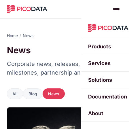
Home
/
News
Products
News
Services
Corporate news, releases, regulatory
milestones, partnership announcements.
Solutions
All
Blog
News
Documentation
About