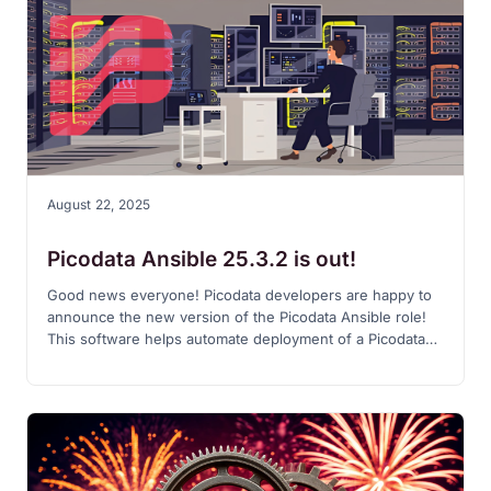
подробнее об этом читайте ниже!
August 22, 2025
Picodata Ansible 25.3.2 is out!
Good news everyone! Picodata developers are happy to
announce the new version of the Picodata Ansible role!
This software helps automate deployment of a Picodata
cluster. With Picodata Ansible 25.3.2 you will be able to
configure, run and manage a distributed Picodata DBMS
in a containerized, virtual or physical environment using
all available features of our main product.