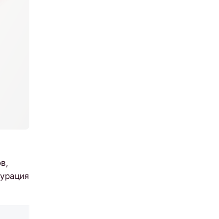
в,
гурация