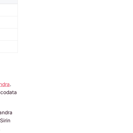
ndra
.
icodata
andra
irin
,