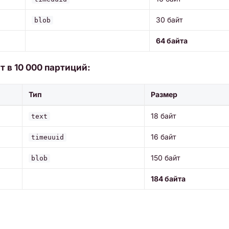
30 байт
blob
64 байта
т в 10 000 партиций:
Тип
Размер
18 байт
text
16 байт
timeuuid
150 байт
blob
184 байта