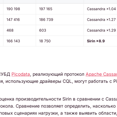
190 198
197 165
Cassandra ×1.04
147 416
186 739
Cassandra ×1.27
468
603
Cassandra ×1.29
166 143
18 750
Sirin ×8.9
 СУБД
Picodata
, реализующий протокол
Apache Cassa
я, использующие драйверы CQL, могут работать с P
ценка производительности Sirin в сравнении с Cass
окола. Сравнение позволяет определить, насколько S
повых сценариях нагрузки, а также выявить области