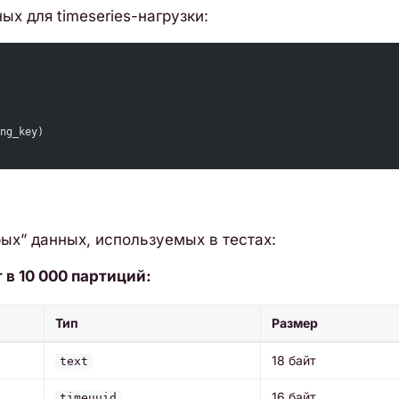
х для timeseries-нагрузки:
ng_key)
ых” данных, используемых в тестах:
 в 10 000 партиций:
Тип
Размер
18 байт
text
16 байт
timeuuid