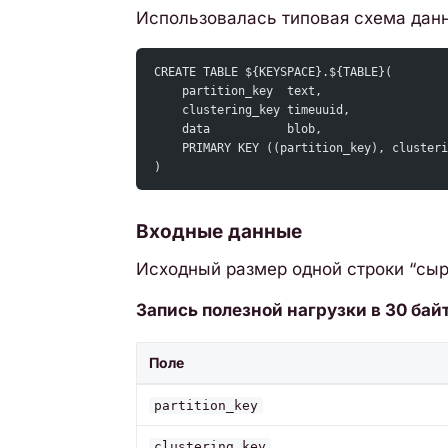
Использовалась типовая схема данны
CREATE TABLE ${KEYSPACE}.${TABLE}(
    partition_key  text,
    clustering_key timeuuid,
    data           blob,
    PRIMARY KEY ((partition_key), clusteri
)
Входные данные
Исходный размер одной строки “сыр
Запись полезной нагрузки в 30 байт
Поле
partition_key
clustering_key