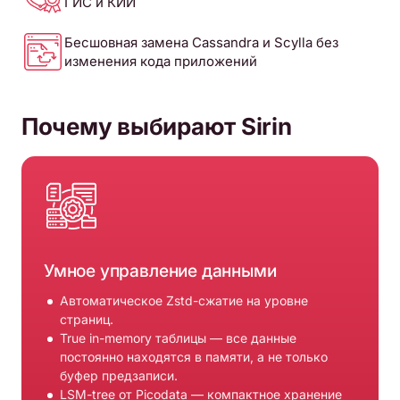
ГИС и КИИ
Бесшовная замена Cassandra и Scylla без
изменения кода приложений
Почему выбирают Sirin
Умное управление данными
Автоматическое Zstd-сжатие на уровне
страниц.
True in-memory таблицы — все данные
постоянно находятся в памяти, а не только
буфер предзаписи.
LSM-tree от Picodata — компактное хранение