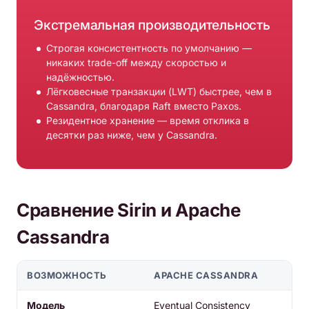
Экстремальная производительность
Строгая консистентность по умолчанию —
никаких trade-off между скоростью и
надёжностью.
Лёгковесные транзакции (LWT) быстрее, чем в
Cassandra, благодаря Raft вместо Paxos.
Резидентное хранение — время отклика в
десятки раз ниже, чем у Cassandra.
Сравнение Sirin и Apache
Cassandra
ВОЗМОЖНОСТЬ
APACHE CASSANDRA
Модель
Eventual Consistency