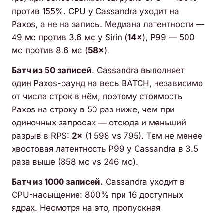
против 155%. CPU у Cassandra уходит на
Paxos, а не на запись. Медиана латентности —
49 мс против 3.6 мс у Sirin (
14×
), P99 — 500
мс против 8.6 мс (
58×
).
Батч из 50 записей.
Cassandra выполняет
один Paxos-раунд на весь BATCH, независимо
от числа строк в нём, поэтому стоимость
Paxos на строку в 50 раз ниже, чем при
одиночных запросах — отсюда и меньший
разрыв в RPS:
2×
(1 598 vs 795). Тем не менее
хвостовая латентность P99 у Cassandra в 3.5
раза выше (858 мс vs 246 мс).
Батч из 1000 записей.
Cassandra уходит в
CPU-насыщение: 800% при 16 доступных
ядрах. Несмотря на это, пропускная