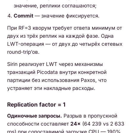
значение, реплики соглашаются;
Commit
— значение фиксируется.
При RF=3 кворум требует ответа минимум от
двух из трёх реплик на каждой фазе. Одна
LWT-операция — от двух до четырёх сетевых
round-trip’ов.
Sirin реализует LWT через механизмы
транзакций Picodata внутри конкретной
партиции без использования Paxos, что
устраняет эти накладные расходы.
Replication factor = 1
Одиночные запросы.
Разрыв в пропускной
способности составляет
24×
(64 239 vs 2 633
rps) при сопоставимой загрузке CPU — 190%