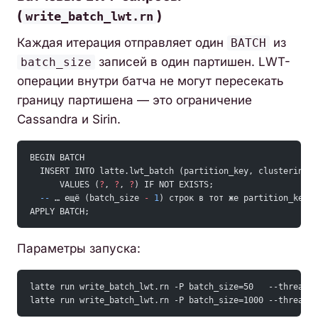
(
)
write_batch_lwt.rn
Каждая итерация отправляет один
из
BATCH
записей в один партишен. LWT-
batch_size
операции внутри батча не могут пересекать
границу партишена — это ограничение
Cassandra и Sirin.
BEGIN BATCH
  INSERT INTO latte.lwt_batch (partition_key, clustering_
      VALUES (
?
, 
?
, 
?
) IF NOT EXISTS;
  --
 … ещё (batch_size 
-
 1
) строк в тот же partition_key
APPLY BATCH;
Параметры запуска:
latte run write_batch_lwt.rn -P batch_size=50   --threads 
latte run write_batch_lwt.rn -P batch_size=1000 --threads 