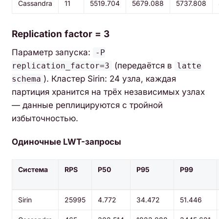
Cassandra
11
5519.704
5679.088
5737.808
Replication factor = 3
Параметр запуска:
-P
(передаётся в
replication_factor=3
latte
). Кластер Sirin: 24 узла, каждая
schema
партиция хранится на трёх независимых узлах
— данные реплицируются с тройной
избыточностью.
Одиночные LWT-запросы
Система
RPS
P50
P95
P99
Sirin
25995
4.772
34.472
51.446