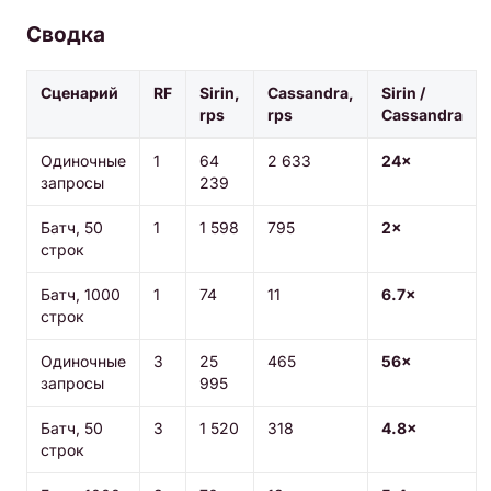
Сводка
Сценарий
RF
Sirin,
Cassandra,
Sirin /
rps
rps
Cassandra
Одиночные
1
64
2 633
24×
запросы
239
Батч, 50
1
1 598
795
2×
строк
Батч, 1000
1
74
11
6.7×
строк
Одиночные
3
25
465
56×
запросы
995
Батч, 50
3
1 520
318
4.8×
строк