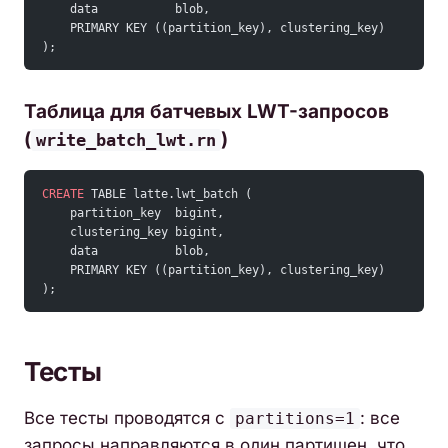
    data           blob,
    PRIMARY KEY ((partition_key), clustering_key)
);
Таблица для батчевых LWT-запросов
(
)
write_batch_lwt.rn
CREATE
 TABLE latte.lwt_batch (
    partition_key  bigint,
    clustering_key bigint,
    data           blob,
    PRIMARY KEY ((partition_key), clustering_key)
);
Тесты
Все тесты проводятся с
: все
partitions=1
запросы направляются в один партишен, что