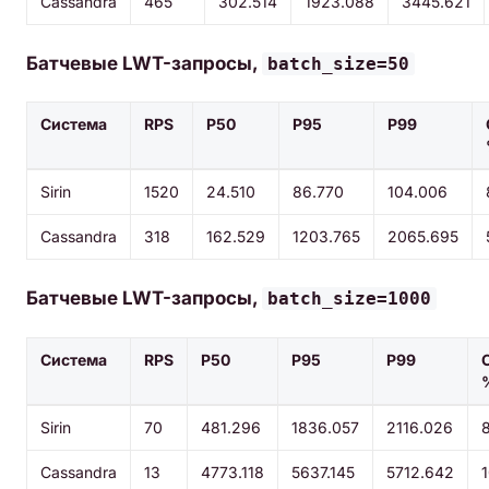
Cassandra
465
302.514
1923.088
3445.621
Батчевые LWT-запросы,
batch_size=50
Система
RPS
P50
P95
P99
Sirin
1520
24.510
86.770
104.006
Cassandra
318
162.529
1203.765
2065.695
Батчевые LWT-запросы,
batch_size=1000
Система
RPS
P50
P95
P99
Sirin
70
481.296
1836.057
2116.026
Cassandra
13
4773.118
5637.145
5712.642