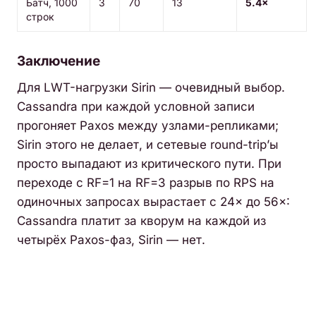
Батч, 1000
3
70
13
5.4×
строк
Заключение
Для LWT-нагрузки Sirin — очевидный выбор.
Cassandra при каждой условной записи
прогоняет Paxos между узлами-репликами;
Sirin этого не делает, и сетевые round-trip’ы
просто выпадают из критического пути. При
переходе с RF=1 на RF=3 разрыв по RPS на
одиночных запросах вырастает с 24× до 56×:
Cassandra платит за кворум на каждой из
четырёх Paxos-фаз, Sirin — нет.