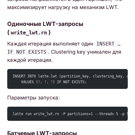
максимизирует нагрузку на механизм LWT.
Одиночные LWT-запросы
(
)
write_lwt.rn
Каждая итерация выполняет один
INSERT …
. Clustering key уникален для
IF NOT EXISTS
каждой итерации.
INSERT INTO latte.lwt (partition_key, clustering_key, data
    VALUES (
?
, 
?
, 
?
) IF NOT EXISTS;
Параметры запуска:
latte run write_lwt.rn -P partitions=1 --threads 5 -p 50 -
Батчевые LWT-запросы