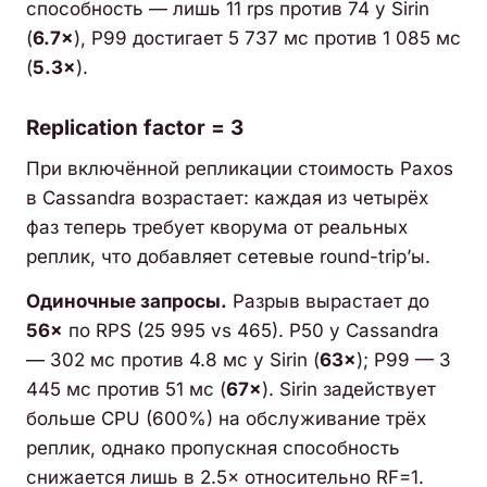
способность — лишь 11 rps против 74 у Sirin
(
6.7×
), P99 достигает 5 737 мс против 1 085 мс
(
5.3×
).
Replication factor = 3
При включённой репликации стоимость Paxos
в Cassandra возрастает: каждая из четырёх
фаз теперь требует кворума от реальных
реплик, что добавляет сетевые round-trip’ы.
Одиночные запросы.
Разрыв вырастает до
56×
по RPS (25 995 vs 465). P50 у Cassandra
— 302 мс против 4.8 мс у Sirin (
63×
); P99 — 3
445 мс против 51 мс (
67×
). Sirin задействует
больше CPU (600%) на обслуживание трёх
реплик, однако пропускная способность
снижается лишь в 2.5× относительно RF=1.