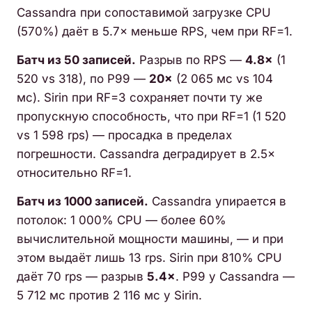
Cassandra при сопоставимой загрузке CPU
(570%) даёт в 5.7× меньше RPS, чем при RF=1.
Батч из 50 записей.
Разрыв по RPS —
4.8×
(1
520 vs 318), по P99 —
20×
(2 065 мс vs 104
мс). Sirin при RF=3 сохраняет почти ту же
пропускную способность, что при RF=1 (1 520
vs 1 598 rps) — просадка в пределах
погрешности. Cassandra деградирует в 2.5×
относительно RF=1.
Батч из 1000 записей.
Cassandra упирается в
потолок: 1 000% CPU — более 60%
вычислительной мощности машины, — и при
этом выдаёт лишь 13 rps. Sirin при 810% CPU
даёт 70 rps — разрыв
5.4×
. P99 у Cassandra —
5 712 мс против 2 116 мс у Sirin.