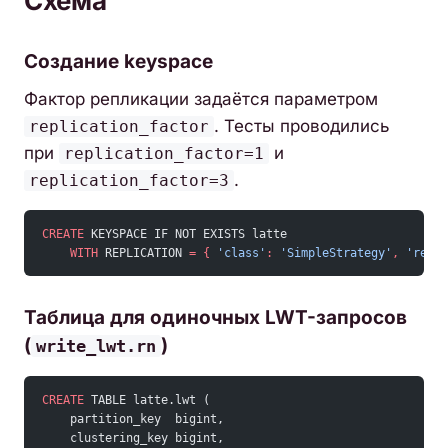
Схема
Создание keyspace
Фактор репликации задаётся параметром
. Тесты проводились
replication_factor
при
и
replication_factor=1
.
replication_factor=3
CREATE
 KEYSPACE IF NOT EXISTS latte
    WITH
 REPLICATION 
=
 {
 'class'
:
 'SimpleStrategy'
,
 'repli
Таблица для одиночных LWT-запросов
(
)
write_lwt.rn
CREATE
 TABLE latte.lwt (
    partition_key  bigint,
    clustering_key bigint,