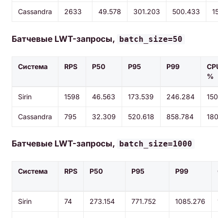
Cassandra
2633
49.578
301.203
500.433
1
Батчевые LWT-запросы,
batch_size=50
Система
RPS
P50
P95
P99
CP
%
Sirin
1598
46.563
173.539
246.284
150
Cassandra
795
32.309
520.618
858.784
18
Батчевые LWT-запросы,
batch_size=1000
Система
RPS
P50
P95
P99
Sirin
74
273.154
771.752
1085.276