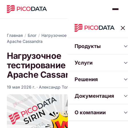
Главная
/
Блог
/
Нагрузочное тестирование LWT: Sirin vs
Apache Cassandra
Продукты
Нагрузочное
Услуги
тестирование LWT: Sirin vs
Apache Cassandra
Решения
19 мая 2026 г.
· Александр Толстой
Документация
О компании