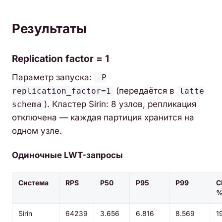
Результаты
Replication factor = 1
Параметр запуска:
-P
(передаётся в
replication_factor=1
latte
). Кластер Sirin: 8 узлов, репликация
schema
отключена — каждая партиция хранится на
одном узле.
Одиночные LWT-запросы
Система
RPS
P50
P95
P99
C
Sirin
64239
3.656
6.816
8.569
1