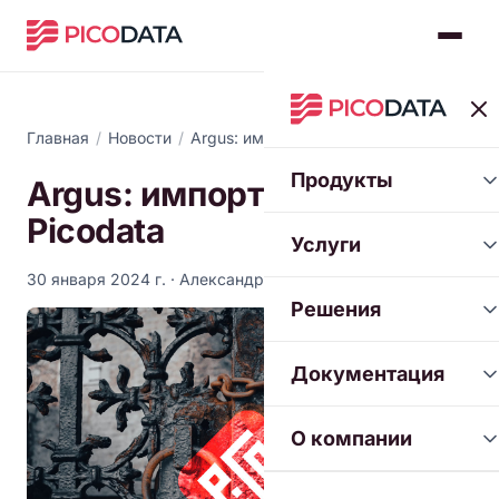
Главная
/
Новости
/
Argus: импорт из LDAP в Picodata
Продукты
Argus: импорт из LDAP в
Picodata
Услуги
30 января 2024 г.
· Александр Толстой
Решения
Документация
О компании