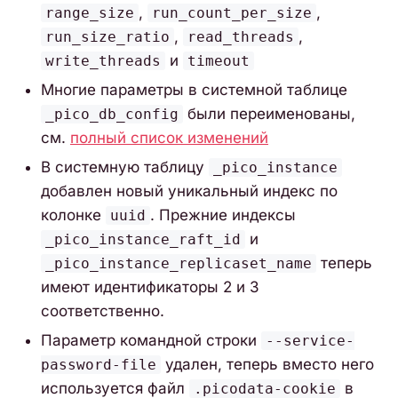
,
,
range_size
run_count_per_size
,
,
run_size_ratio
read_threads
и
write_threads
timeout
Многие параметры в системной таблице
были переименованы,
_pico_db_config
см.
полный список изменений
В системную таблицу
_pico_instance
добавлен новый уникальный индекс по
колонке
. Прежние индексы
uuid
и
_pico_instance_raft_id
теперь
_pico_instance_replicaset_name
имеют идентификаторы 2 и 3
соответственно.
Параметр командной строки
--service-
удален, теперь вместо него
password-file
используется файл
в
.picodata-cookie