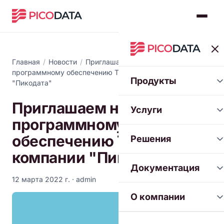
Главная
/
Новости
/
Приглашаем на курс по
программному обеспечению Tarantool от компании
Продукты
"Пикодата"
Приглашаем на курс по
Услуги
программному
обеспечению Tarantool от
Решения
компании "Пикодата"
Документация
12 марта 2022 г.
· admin
О компании