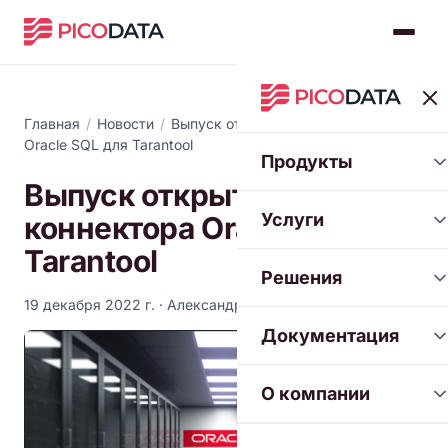
Главная
/
Новости
/
Выпуск открытого коннектора
Oracle SQL для Tarantool
Продукты
Выпуск открытого
Услуги
коннектора Oracle SQL для
Tarantool
Решения
19 декабря 2022 г.
· Александр Толстой
Документация
О компании