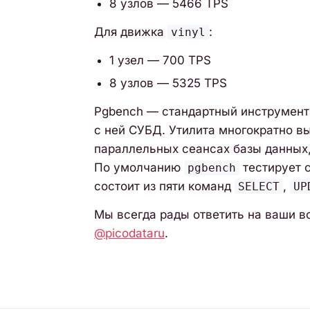
8 узлов — 5466 TPS
Для движка
:
vinyl
1 узел — 700 TPS
8 узлов — 5325 TPS
Pgbench — стандартный инструмент
с ней СУБД. Утилита многократно в
параллельных сеансах базы данных,
По умолчанию
тестирует 
pgbench
состоит из пяти команд
,
SELECT
UP
Мы всегда рады ответить на ваши в
@picodataru
.