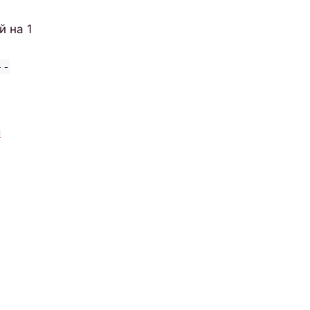
й на 1
--
я