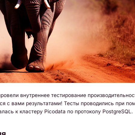
провели внутреннее тестирование производительнос
ься с вами результатами! Тесты проводились при по
алась к кластеру Picodata по протоколу PostgreSQL.
ия