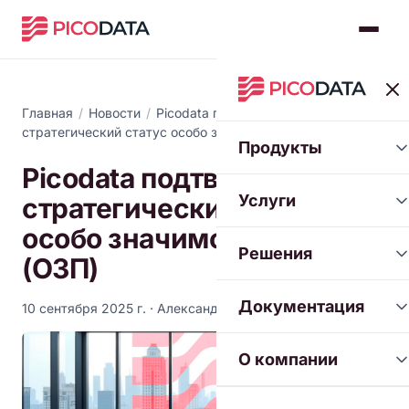
Главная
/
Новости
/
Picodata подтверждает
стратегический статус особо значимого проекта (ОЗП)
Продукты
Picodata подтверждает
Услуги
стратегический статус
особо значимого проекта
Решения
(ОЗП)
Документация
10 сентября 2025 г.
· Александр Толстой
О компании